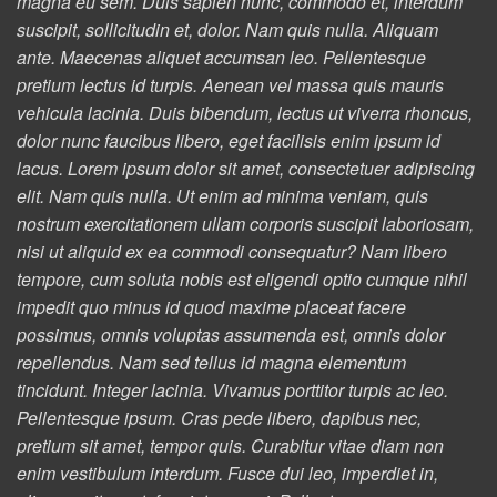
magna eu sem. Duis sapien nunc, commodo et, interdum
suscipit, sollicitudin et, dolor. Nam quis nulla. Aliquam
ante. Maecenas aliquet accumsan leo. Pellentesque
pretium lectus id turpis. Aenean vel massa quis mauris
vehicula lacinia. Duis bibendum, lectus ut viverra rhoncus,
dolor nunc faucibus libero, eget facilisis enim ipsum id
lacus. Lorem ipsum dolor sit amet, consectetuer adipiscing
elit. Nam quis nulla. Ut enim ad minima veniam, quis
nostrum exercitationem ullam corporis suscipit laboriosam,
nisi ut aliquid ex ea commodi consequatur? Nam libero
tempore, cum soluta nobis est eligendi optio cumque nihil
impedit quo minus id quod maxime placeat facere
possimus, omnis voluptas assumenda est, omnis dolor
repellendus. Nam sed tellus id magna elementum
tincidunt. Integer lacinia. Vivamus porttitor turpis ac leo.
Pellentesque ipsum. Cras pede libero, dapibus nec,
pretium sit amet, tempor quis. Curabitur vitae diam non
enim vestibulum interdum. Fusce dui leo, imperdiet in,