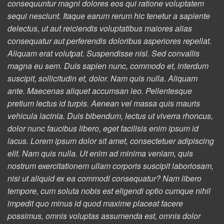
consequuntur magni dolores eos qui ratione voluptatem
sequi nesciunt. Itaque earum rerum hic tenetur a sapiente
delectus, ut aut reiciendis voluptatibus maiores alias
consequatur aut perferendis doloribus asperiores repellat.
Aliquam erat volutpat. Suspendisse nisl. Sed convallis
magna eu sem. Duis sapien nunc, commodo et, interdum
suscipit, sollicitudin et, dolor. Nam quis nulla. Aliquam
ante. Maecenas aliquet accumsan leo. Pellentesque
pretium lectus id turpis. Aenean vel massa quis mauris
vehicula lacinia. Duis bibendum, lectus ut viverra rhoncus,
dolor nunc faucibus libero, eget facilisis enim ipsum id
lacus. Lorem ipsum dolor sit amet, consectetuer adipiscing
elit. Nam quis nulla. Ut enim ad minima veniam, quis
nostrum exercitationem ullam corporis suscipit laboriosam,
nisi ut aliquid ex ea commodi consequatur? Nam libero
tempore, cum soluta nobis est eligendi optio cumque nihil
impedit quo minus id quod maxime placeat facere
possimus, omnis voluptas assumenda est, omnis dolor