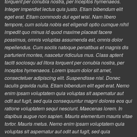
torquent per conubia nostra, per inceptos hymenaeos.
Integer imperdiet lectus quis justo. Etiam bibendum elit
eget erat. Etiam commodo dui eget wisi. Nam libero
tempore, cum soluta nobis est eligendi optio cumque nihil
impedit quo minus id quod maxime placeat facere
possimus, omnis voluptas assumenda est, omnis dolor
repellendus. Cum sociis natoque penatibus et magnis dis
parturient montes, nascetur ridiculus mus. Class aptent
taciti sociosqu ad litora torquent per conubia nostra, per
inceptos hymenaeos. Lorem ipsum dolor sit amet,
consectetuer adipiscing elit. Suspendisse nisl. Donec
iaculis gravida nulla. Etiam bibendum elit eget erat. Nemo
enim ipsam voluptatem quia voluptas sit aspernatur aut
odit aut fugit, sed quia consequuntur magni dolores eos qui
ratione voluptatem sequi nesciunt. Maecenas lorem. In
dapibus augue non sapien. Mauris elementum mauris vitae
tortor. Mauris metus. Nemo enim ipsam voluptatem quia
voluptas sit aspernatur aut odit aut fugit, sed quia