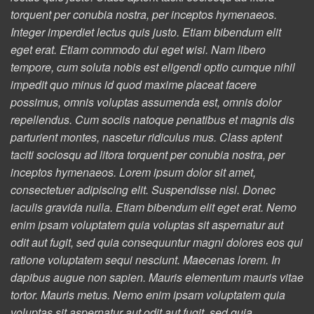
torquent per conubia nostra, per inceptos hymenaeos.
Integer imperdiet lectus quis justo. Etiam bibendum elit
eget erat. Etiam commodo dui eget wisi. Nam libero
tempore, cum soluta nobis est eligendi optio cumque nihil
impedit quo minus id quod maxime placeat facere
possimus, omnis voluptas assumenda est, omnis dolor
repellendus. Cum sociis natoque penatibus et magnis dis
parturient montes, nascetur ridiculus mus. Class aptent
taciti sociosqu ad litora torquent per conubia nostra, per
inceptos hymenaeos. Lorem ipsum dolor sit amet,
consectetuer adipiscing elit. Suspendisse nisl. Donec
iaculis gravida nulla. Etiam bibendum elit eget erat. Nemo
enim ipsam voluptatem quia voluptas sit aspernatur aut
odit aut fugit, sed quia consequuntur magni dolores eos qui
ratione voluptatem sequi nesciunt. Maecenas lorem. In
dapibus augue non sapien. Mauris elementum mauris vitae
tortor. Mauris metus. Nemo enim ipsam voluptatem quia
voluptas sit aspernatur aut odit aut fugit, sed quia