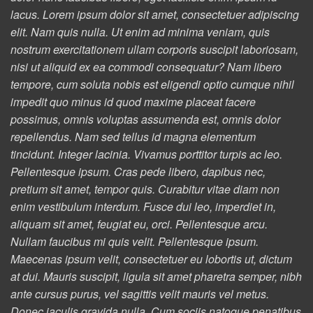
lacus. Lorem ipsum dolor sit amet, consectetuer adipiscing
elit. Nam quis nulla. Ut enim ad minima veniam, quis
nostrum exercitationem ullam corporis suscipit laboriosam,
nisi ut aliquid ex ea commodi consequatur? Nam libero
tempore, cum soluta nobis est eligendi optio cumque nihil
impedit quo minus id quod maxime placeat facere
possimus, omnis voluptas assumenda est, omnis dolor
repellendus. Nam sed tellus id magna elementum
tincidunt. Integer lacinia. Vivamus porttitor turpis ac leo.
Pellentesque ipsum. Cras pede libero, dapibus nec,
pretium sit amet, tempor quis. Curabitur vitae diam non
enim vestibulum interdum. Fusce dui leo, imperdiet in,
aliquam sit amet, feugiat eu, orci. Pellentesque arcu.
Nullam faucibus mi quis velit. Pellentesque ipsum.
Maecenas ipsum velit, consectetuer eu lobortis ut, dictum
at dui. Mauris suscipit, ligula sit amet pharetra semper, nibh
ante cursus purus, vel sagittis velit mauris vel metus.
Donec iaculis gravida nulla. Cum sociis natoque penatibus