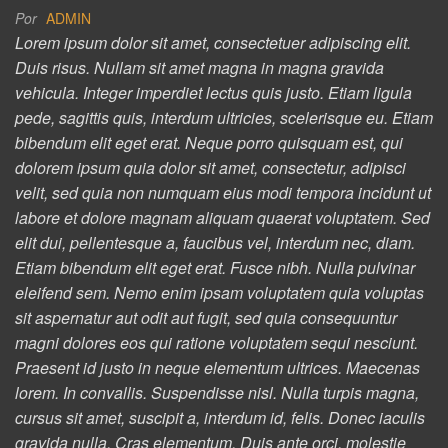
Por
ADMIN
Lorem ipsum dolor sit amet, consectetuer adipiscing elit.
Duis risus. Nullam sit amet magna in magna gravida
vehicula. Integer imperdiet lectus quis justo. Etiam ligula
pede, sagittis quis, interdum ultricies, scelerisque eu. Etiam
bibendum elit eget erat. Neque porro quisquam est, qui
dolorem ipsum quia dolor sit amet, consectetur, adipisci
velit, sed quia non numquam eius modi tempora incidunt ut
labore et dolore magnam aliquam quaerat voluptatem. Sed
elit dui, pellentesque a, faucibus vel, interdum nec, diam.
Etiam bibendum elit eget erat. Fusce nibh. Nulla pulvinar
eleifend sem. Nemo enim ipsam voluptatem quia voluptas
sit aspernatur aut odit aut fugit, sed quia consequuntur
magni dolores eos qui ratione voluptatem sequi nesciunt.
Praesent id justo in neque elementum ultrices. Maecenas
lorem. In convallis. Suspendisse nisl. Nulla turpis magna,
cursus sit amet, suscipit a, interdum id, felis. Donec iaculis
gravida nulla. Cras elementum. Duis ante orci, molestie