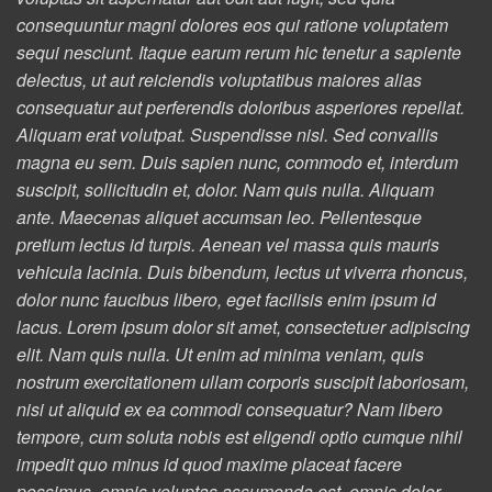
consequuntur magni dolores eos qui ratione voluptatem
sequi nesciunt. Itaque earum rerum hic tenetur a sapiente
delectus, ut aut reiciendis voluptatibus maiores alias
consequatur aut perferendis doloribus asperiores repellat.
Aliquam erat volutpat. Suspendisse nisl. Sed convallis
magna eu sem. Duis sapien nunc, commodo et, interdum
suscipit, sollicitudin et, dolor. Nam quis nulla. Aliquam
ante. Maecenas aliquet accumsan leo. Pellentesque
pretium lectus id turpis. Aenean vel massa quis mauris
vehicula lacinia. Duis bibendum, lectus ut viverra rhoncus,
dolor nunc faucibus libero, eget facilisis enim ipsum id
lacus. Lorem ipsum dolor sit amet, consectetuer adipiscing
elit. Nam quis nulla. Ut enim ad minima veniam, quis
nostrum exercitationem ullam corporis suscipit laboriosam,
nisi ut aliquid ex ea commodi consequatur? Nam libero
tempore, cum soluta nobis est eligendi optio cumque nihil
impedit quo minus id quod maxime placeat facere
possimus, omnis voluptas assumenda est, omnis dolor