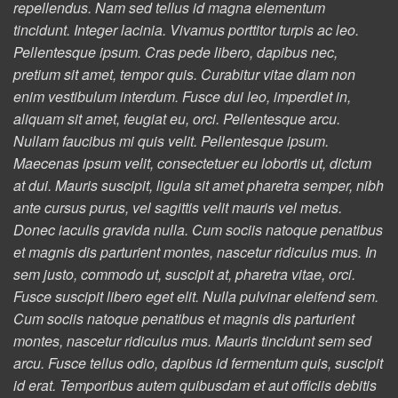
repellendus. Nam sed tellus id magna elementum
tincidunt. Integer lacinia. Vivamus porttitor turpis ac leo.
Pellentesque ipsum. Cras pede libero, dapibus nec,
pretium sit amet, tempor quis. Curabitur vitae diam non
enim vestibulum interdum. Fusce dui leo, imperdiet in,
aliquam sit amet, feugiat eu, orci. Pellentesque arcu.
Nullam faucibus mi quis velit. Pellentesque ipsum.
Maecenas ipsum velit, consectetuer eu lobortis ut, dictum
at dui. Mauris suscipit, ligula sit amet pharetra semper, nibh
ante cursus purus, vel sagittis velit mauris vel metus.
Donec iaculis gravida nulla. Cum sociis natoque penatibus
et magnis dis parturient montes, nascetur ridiculus mus. In
sem justo, commodo ut, suscipit at, pharetra vitae, orci.
Fusce suscipit libero eget elit. Nulla pulvinar eleifend sem.
Cum sociis natoque penatibus et magnis dis parturient
montes, nascetur ridiculus mus. Mauris tincidunt sem sed
arcu. Fusce tellus odio, dapibus id fermentum quis, suscipit
id erat. Temporibus autem quibusdam et aut officiis debitis