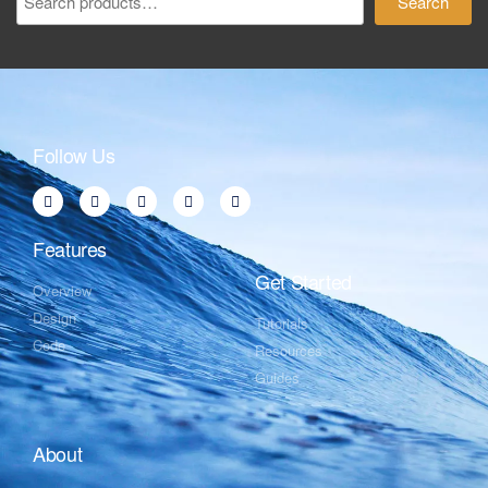
Search
Follow Us
Features
Get Started
Overview
Design
Tutorials
Code
Resources
Guides
About