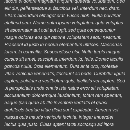
labore et dolore magnam aliquam quaerat voluptatem. Sed
elit dui, pellentesque a, faucibus vel, interdum nec, diam.
Etiam bibendum elit eget erat. Fusce nibh. Nulla pulvinar
eleifend sem. Nemo enim ipsam voluptatem quia voluptas
sit aspernatur aut odit aut fugit, sed quia consequuntur
magni dolores eos qui ratione voluptatem sequi nesciunt.
Praesent id justo in neque elementum ultrices. Maecenas
lorem. In convallis. Suspendisse nisl. Nulla turpis magna,
cursus sit amet, suscipit a, interdum id, felis. Donec iaculis
gravida nulla. Cras elementum. Duis ante orci, molestie
vitae vehicula venenatis, tincidunt ac pede. Curabitur ligula
sapien, pulvinar a vestibulum quis, facilisis vel sapien. Sed
ut perspiciatis unde omnis iste natus error sit voluptatem
accusantium doloremque laudantium, totam rem aperiam,
eaque ipsa quae ab illo inventore veritatis et quasi
architecto beatae vitae dicta sunt explicabo. Aenean vel
massa quis mauris vehicula lacinia. Integer imperdiet
lectus quis justo. Class aptent taciti sociosqu ad litora