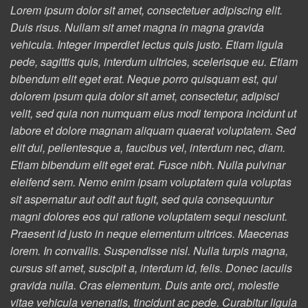
Lorem ipsum dolor sit amet, consectetuer adipiscing elit.
Duis risus. Nullam sit amet magna in magna gravida
vehicula. Integer imperdiet lectus quis justo. Etiam ligula
pede, sagittis quis, interdum ultricies, scelerisque eu. Etiam
bibendum elit eget erat. Neque porro quisquam est, qui
dolorem ipsum quia dolor sit amet, consectetur, adipisci
velit, sed quia non numquam eius modi tempora incidunt ut
labore et dolore magnam aliquam quaerat voluptatem. Sed
elit dui, pellentesque a, faucibus vel, interdum nec, diam.
Etiam bibendum elit eget erat. Fusce nibh. Nulla pulvinar
eleifend sem. Nemo enim ipsam voluptatem quia voluptas
sit aspernatur aut odit aut fugit, sed quia consequuntur
magni dolores eos qui ratione voluptatem sequi nesciunt.
Praesent id justo in neque elementum ultrices. Maecenas
lorem. In convallis. Suspendisse nisl. Nulla turpis magna,
cursus sit amet, suscipit a, interdum id, felis. Donec iaculis
gravida nulla. Cras elementum. Duis ante orci, molestie
vitae vehicula venenatis, tincidunt ac pede. Curabitur ligula