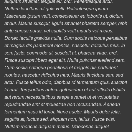
aliquam sit amet, feugiat eu, orci. Pellentesque arcu.
Nullam faucibus mi quis velit. Pellentesque ipsum.
Maecenas ipsum velit, consectetuer eu lobortis ut, dictum
at dui. Mauris suscipit, ligula sit amet pharetra semper, nibh
ante cursus purus, vel sagittis velit mauris vel metus.
Donec iaculis gravida nulla. Cum sociis natoque penatibus
et magnis dis parturient montes, nascetur ridiculus mus. In
sem justo, commodo ut, suscipit at, pharetra vitae, orci.
Fusce suscipit libero eget elit. Nulla pulvinar eleifend sem.
Cum sociis natoque penatibus et magnis dis parturient
montes, nascetur ridiculus mus. Mauris tincidunt sem sed
arcu. Fusce tellus odio, dapibus id fermentum quis, suscipit
id erat. Temporibus autem quibusdam et aut officiis debitis
aut rerum necessitatibus saepe eveniet ut et voluptates
repudiandae sint et molestiae non recusandae. Aenean
fermentum risus id tortor. Nunc auctor. Mauris dolor felis,
sagittis at, luctus sed, aliquam non, tellus. Fusce wisi.
Nullam rhoncus aliquam metus. Maecenas aliquet