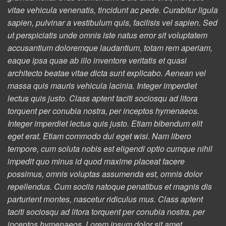
vitae vehicula venenatis, tincidunt ac pede. Curabitur ligula
sapien, pulvinar a vestibulum quis, facilisis vel sapien. Sed
ut perspiciatis unde omnis iste natus error sit voluptatem
accusantium doloremque laudantium, totam rem aperiam,
eaque ipsa quae ab illo inventore veritatis et quasi
architecto beatae vitae dicta sunt explicabo. Aenean vel
massa quis mauris vehicula lacinia. Integer imperdiet
lectus quis justo. Class aptent taciti sociosqu ad litora
torquent per conubia nostra, per inceptos hymenaeos.
Integer imperdiet lectus quis justo. Etiam bibendum elit
eget erat. Etiam commodo dui eget wisi. Nam libero
tempore, cum soluta nobis est eligendi optio cumque nihil
impedit quo minus id quod maxime placeat facere
possimus, omnis voluptas assumenda est, omnis dolor
repellendus. Cum sociis natoque penatibus et magnis dis
parturient montes, nascetur ridiculus mus. Class aptent
taciti sociosqu ad litora torquent per conubia nostra, per
inceptos hymenaeos. Lorem ipsum dolor sit amet,