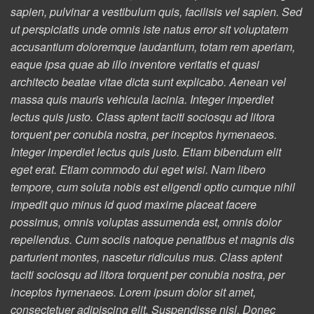
sapien, pulvinar a vestibulum quis, facilisis vel sapien. Sed
ut perspiciatis unde omnis iste natus error sit voluptatem
accusantium doloremque laudantium, totam rem aperiam,
eaque ipsa quae ab illo inventore veritatis et quasi
architecto beatae vitae dicta sunt explicabo. Aenean vel
massa quis mauris vehicula lacinia. Integer imperdiet
lectus quis justo. Class aptent taciti sociosqu ad litora
torquent per conubia nostra, per inceptos hymenaeos.
Integer imperdiet lectus quis justo. Etiam bibendum elit
eget erat. Etiam commodo dui eget wisi. Nam libero
tempore, cum soluta nobis est eligendi optio cumque nihil
impedit quo minus id quod maxime placeat facere
possimus, omnis voluptas assumenda est, omnis dolor
repellendus. Cum sociis natoque penatibus et magnis dis
parturient montes, nascetur ridiculus mus. Class aptent
taciti sociosqu ad litora torquent per conubia nostra, per
inceptos hymenaeos. Lorem ipsum dolor sit amet,
consectetuer adipiscing elit. Suspendisse nisl. Donec