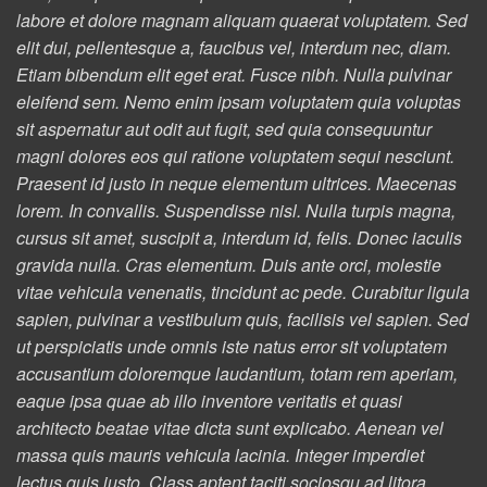
labore et dolore magnam aliquam quaerat voluptatem. Sed
elit dui, pellentesque a, faucibus vel, interdum nec, diam.
Etiam bibendum elit eget erat. Fusce nibh. Nulla pulvinar
eleifend sem. Nemo enim ipsam voluptatem quia voluptas
sit aspernatur aut odit aut fugit, sed quia consequuntur
magni dolores eos qui ratione voluptatem sequi nesciunt.
Praesent id justo in neque elementum ultrices. Maecenas
lorem. In convallis. Suspendisse nisl. Nulla turpis magna,
cursus sit amet, suscipit a, interdum id, felis. Donec iaculis
gravida nulla. Cras elementum. Duis ante orci, molestie
vitae vehicula venenatis, tincidunt ac pede. Curabitur ligula
sapien, pulvinar a vestibulum quis, facilisis vel sapien. Sed
ut perspiciatis unde omnis iste natus error sit voluptatem
accusantium doloremque laudantium, totam rem aperiam,
eaque ipsa quae ab illo inventore veritatis et quasi
architecto beatae vitae dicta sunt explicabo. Aenean vel
massa quis mauris vehicula lacinia. Integer imperdiet
lectus quis justo. Class aptent taciti sociosqu ad litora