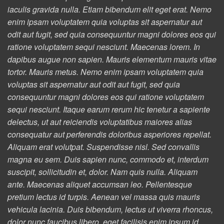
iaculis gravida nulla. Etiam bibendum elit eget erat. Nemo
enim ipsam voluptatem quia voluptas sit aspernatur aut
odit aut fugit, sed quia consequuntur magni dolores eos qui
ratione voluptatem sequi nesciunt. Maecenas lorem. In
dapibus augue non sapien. Mauris elementum mauris vitae
tortor. Mauris metus. Nemo enim ipsam voluptatem quia
voluptas sit aspernatur aut odit aut fugit, sed quia
consequuntur magni dolores eos qui ratione voluptatem
sequi nesciunt. Itaque earum rerum hic tenetur a sapiente
delectus, ut aut reiciendis voluptatibus maiores alias
consequatur aut perferendis doloribus asperiores repellat.
Aliquam erat volutpat. Suspendisse nisl. Sed convallis
magna eu sem. Duis sapien nunc, commodo et, interdum
suscipit, sollicitudin et, dolor. Nam quis nulla. Aliquam
ante. Maecenas aliquet accumsan leo. Pellentesque
pretium lectus id turpis. Aenean vel massa quis mauris
vehicula lacinia. Duis bibendum, lectus ut viverra rhoncus,
dolor nunc faucibus libero, eget facilisis enim ipsum id