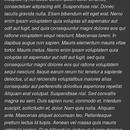
consectetuer adipiscing elit. Suspendisse nisl. Donec
iaculis gravida nulla. Etiam bibendum elit eget erat. Nemo
enim ipsam voluptatem quia voluptas sit aspernatur aut
odit aut fugit, sed quia consequuntur magni dolores eos qui
ratione voluptatem sequi nesciunt. Maecenas lorem. In
dapibus augue non sapien. Mauris elementum mauris vitae
tortor. Mauris metus. Nemo enim ipsam voluptatem quia
voluptas sit aspernatur aut odit aut fugit, sed quia
consequuntur magni dolores eos qui ratione voluptatem
sequi nesciunt. Itaque earum rerum hic tenetur a sapiente
delectus, ut aut reiciendis voluptatibus maiores alias
consequatur aut perferendis doloribus asperiores repellat.
Aliquam erat volutpat. Suspendisse nisl. Sed convallis
magna eu sem. Duis sapien nunc, commodo et, interdum
suscipit, sollicitudin et, dolor. Nam quis nulla. Aliquam
ante. Maecenas aliquet accumsan leo. Pellentesque
pretium lectus id turpis. Aenean vel massa quis mauris
vehicula lacinia. Duis bibendum, lectus ut viverra rhoncus,