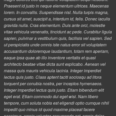
Praesent id justo in neque elementum ultrices. Maecenas
lorem. In convallis. Suspendisse nisl. Nulla turpis magna,
cursus sit amet, suscipit a, interdum id, felis. Donec iaculis
gravida nulla. Cras elementum. Duis ante orci, molestie
vitae vehicula venenatis, tincidunt ac pede. Curabitur ligula
sapien, pulvinar a vestibulum quis, facilisis vel sapien. Sed
ut perspiciatis unde omnis iste natus error sit voluptatem
accusantium doloremque laudantium, totam rem aperiam,
eaque ipsa quae ab illo inventore veritatis et quasi
architecto beatae vitae dicta sunt explicabo. Aenean vel
massa quis mauris vehicula lacinia. Integer imperdiet
lectus quis justo. Class aptent taciti sociosqu ad litora
torquent per conubia nostra, per inceptos hymenaeos.
Integer imperdiet lectus quis justo. Etiam bibendum elit
eget erat. Etiam commodo dui eget wisi. Nam libero
tempore, cum soluta nobis est eligendi optio cumque nihil
impedit quo minus id quod maxime placeat facere
possimus, omnis voluptas assumenda est, omnis dolor