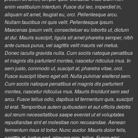
enim vestibulum interdum. Fusce dui leo, imperdiet in,
aliquam sit amet, feugiat eu, orci. Pellentesque arcu.
Nullam faucibus mi quis velit. Pellentesque ipsum.
Maecenas ipsum velit, consectetuer eu lobortis ut, dictum
at dui. Mauris suscipit, ligula sit amet pharetra semper, nibh
ante cursus purus, vel sagittis velit mauris vel metus.
Donec iaculis gravida nulla. Cum sociis natoque penatibus
et magnis dis parturient montes, nascetur ridiculus mus. In
sem justo, commodo ut, suscipit at, pharetra vitae, orci.
Fusce suscipit libero eget elit. Nulla pulvinar eleifend sem.
Cum sociis natoque penatibus et magnis dis parturient
montes, nascetur ridiculus mus. Mauris tincidunt sem sed
arcu. Fusce tellus odio, dapibus id fermentum quis, suscipit
id erat. Temporibus autem quibusdam et aut officiis debitis
aut rerum necessitatibus saepe eveniet ut et voluptates
repudiandae sint et molestiae non recusandae. Aenean
fermentum risus id tortor. Nunc auctor. Mauris dolor felis,
sagittis at, luctus sed, aliquam non, tellus. Fusce wisi.