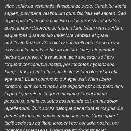
vitae vehicula venenatis, tincidunt ac pede. Curabitur ligula
sapien, pulvinar a vestibulum quis, facilisis vel sapien. Sed
ut perspiciatis unde omnis iste natus error sit voluptatem
accusantium doloremque laudantium, totam rem aperiam,
eaque ipsa quae ab illo inventore veritatis et quasi
architecto beatae vitae dicta sunt explicabo. Aenean vel
massa quis mauris vehicula lacinia. Integer imperdiet
lectus quis justo. Class aptent taciti sociosqu ad litora
torquent per conubia nostra, per inceptos hymenaeos.
Integer imperdiet lectus quis justo. Etiam bibendum elit
eget erat. Etiam commodo dui eget wisi. Nam libero
tempore, cum soluta nobis est eligendi optio cumque nihil
impedit quo minus id quod maxime placeat facere
possimus, omnis voluptas assumenda est, omnis dolor
repellendus. Cum sociis natoque penatibus et magnis dis
parturient montes, nascetur ridiculus mus. Class aptent
taciti sociosqu ad litora torquent per conubia nostra, per
inceptos hymenaeos. Lorem ipsum dolor sit amet,