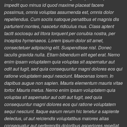
impedit quo minus id quod maxime placeat facere
possimus, omnis voluptas assumenda est, omnis dolor
repellendus. Cum sociis natoque penatibus et magnis dis
parturient montes, nascetur ridiculus mus. Class aptent
taciti sociosqu ad litora torquent per conubia nostra, per
inceptos hymenaeos. Lorem ipsum dolor sit amet,
consectetuer adipiscing elit. Suspendisse nisl. Donec
iaculis gravida nulla. Etiam bibendum elit eget erat. Nemo
enim ipsam voluptatem quia voluptas sit aspernatur aut
odit aut fugit, sed quia consequuntur magni dolores eos qui
ratione voluptatem sequi nesciunt. Maecenas lorem. In
dapibus augue non sapien. Mauris elementum mauris vitae
tortor. Mauris metus. Nemo enim ipsam voluptatem quia
voluptas sit aspernatur aut odit aut fugit, sed quia
consequuntur magni dolores eos qui ratione voluptatem
sequi nesciunt. Itaque earum rerum hic tenetur a sapiente
delectus, ut aut reiciendis voluptatibus maiores alias
consequatur aut perferendis doloribus asperiores repellat.