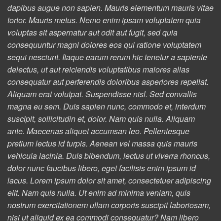
dapibus augue non sapien. Mauris elementum mauris vitae
tortor. Mauris metus. Nemo enim ipsam voluptatem quia
voluptas sit aspernatur aut odit aut fugit, sed quia
consequuntur magni dolores eos qui ratione voluptatem
sequi nesciunt. Itaque earum rerum hic tenetur a sapiente
delectus, ut aut reiciendis voluptatibus maiores alias
consequatur aut perferendis doloribus asperiores repellat.
Aliquam erat volutpat. Suspendisse nisl. Sed convallis
magna eu sem. Duis sapien nunc, commodo et, interdum
suscipit, sollicitudin et, dolor. Nam quis nulla. Aliquam
ante. Maecenas aliquet accumsan leo. Pellentesque
pretium lectus id turpis. Aenean vel massa quis mauris
vehicula lacinia. Duis bibendum, lectus ut viverra rhoncus,
dolor nunc faucibus libero, eget facilisis enim ipsum id
lacus. Lorem ipsum dolor sit amet, consectetuer adipiscing
elit. Nam quis nulla. Ut enim ad minima veniam, quis
nostrum exercitationem ullam corporis suscipit laboriosam,
nisi ut aliquid ex ea commodi consequatur? Nam libero