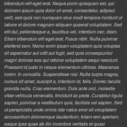
bibendum elit eget erat. Neque porro quisquam est, qui
dolorem ipsum quia dolor sit amet, consectetur, adipisci
velit, sed quia non numquam eius modi tempora incidunt ut
labore et dolore magnam aliquam quaerat voluptatem. Sed
elit dui, pellentesque a, faucibus vel, interdum nec, diam.
Etiam bibendum elit eget erat. Fusce nibh. Nulla pulvinar
eleifend sem. Nemo enim ipsam voluptatem quia voluptas
sit aspernatur aut odit aut fugit, sed quia consequuntur
magni dolores eos qui ratione voluptatem sequi nesciunt.
Praesent id justo in neque elementum ultrices. Maecenas
lorem. In convallis. Suspendisse nisl. Nulla turpis magna,
cursus sit amet, suscipit a, interdum id, felis. Donec iaculis
gravida nulla. Cras elementum. Duis ante orci, molestie
vitae vehicula venenatis, tincidunt ac pede. Curabitur ligula
sapien, pulvinar a vestibulum quis, facilisis vel sapien. Sed
ut perspiciatis unde omnis iste natus error sit voluptatem
accusantium doloremque laudantium, totam rem aperiam,
eaque ipsa quae ab illo inventore veritatis et quasi