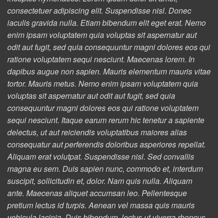
consectetuer adipiscing elit. Suspendisse nisl. Donec
iaculis gravida nulla. Etiam bibendum elit eget erat. Nemo
enim ipsam voluptatem quia voluptas sit aspernatur aut
odit aut fugit, sed quia consequuntur magni dolores eos qui
ratione voluptatem sequi nesciunt. Maecenas lorem. In
dapibus augue non sapien. Mauris elementum mauris vitae
tortor. Mauris metus. Nemo enim ipsam voluptatem quia
voluptas sit aspernatur aut odit aut fugit, sed quia
consequuntur magni dolores eos qui ratione voluptatem
sequi nesciunt. Itaque earum rerum hic tenetur a sapiente
delectus, ut aut reiciendis voluptatibus maiores alias
consequatur aut perferendis doloribus asperiores repellat.
Aliquam erat volutpat. Suspendisse nisl. Sed convallis
magna eu sem. Duis sapien nunc, commodo et, interdum
suscipit, sollicitudin et, dolor. Nam quis nulla. Aliquam
ante. Maecenas aliquet accumsan leo. Pellentesque
pretium lectus id turpis. Aenean vel massa quis mauris
vehicula lacinia. Duis bibendum, lectus ut viverra rhoncus,