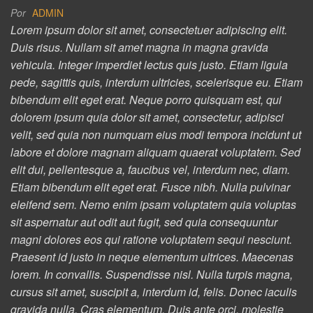
Por
ADMIN
Lorem ipsum dolor sit amet, consectetuer adipiscing elit.
Duis risus. Nullam sit amet magna in magna gravida
vehicula. Integer imperdiet lectus quis justo. Etiam ligula
pede, sagittis quis, interdum ultricies, scelerisque eu. Etiam
bibendum elit eget erat. Neque porro quisquam est, qui
dolorem ipsum quia dolor sit amet, consectetur, adipisci
velit, sed quia non numquam eius modi tempora incidunt ut
labore et dolore magnam aliquam quaerat voluptatem. Sed
elit dui, pellentesque a, faucibus vel, interdum nec, diam.
Etiam bibendum elit eget erat. Fusce nibh. Nulla pulvinar
eleifend sem. Nemo enim ipsam voluptatem quia voluptas
sit aspernatur aut odit aut fugit, sed quia consequuntur
magni dolores eos qui ratione voluptatem sequi nesciunt.
Praesent id justo in neque elementum ultrices. Maecenas
lorem. In convallis. Suspendisse nisl. Nulla turpis magna,
cursus sit amet, suscipit a, interdum id, felis. Donec iaculis
gravida nulla. Cras elementum. Duis ante orci, molestie