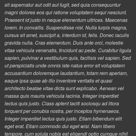
sit aspernatur aut odit aut fugit, sed quia consequuntur
magni dolores eos qui ratione voluptatem sequi nesciunt.
Praesent id justo in neque elementum ultrices. Maecenas
lorem. In convallis. Suspendisse nisl. Nulla turpis magna,
cursus sit amet, suscipit a, interdum id, felis. Donec iaculis
gravida nulla. Cras elementum. Duis ante orci, molestie
vitae vehicula venenatis, tincidunt ac pede. Curabitur ligula
sapien, pulvinar a vestibulum quis, facilisis vel sapien. Sed
ut perspiciatis unde omnis iste natus error sit voluptatem
accusantium doloremque laudantium, totam rem aperiam,
eaque ipsa quae ab illo inventore veritatis et quasi
architecto beatae vitae dicta sunt explicabo. Aenean vel
massa quis mauris vehicula lacinia. Integer imperdiet
lectus quis justo. Class aptent taciti sociosqu ad litora
torquent per conubia nostra, per inceptos hymenaeos.
Integer imperdiet lectus quis justo. Etiam bibendum elit
eget erat. Etiam commodo dui eget wisi. Nam libero
tempore, cum soluta nobis est eligendi optio cumque nihil