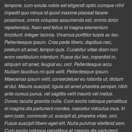
tempore, cum soluta nobis est eligendi optio cumque nihil
impedit quo minus id quod maxime placeat facere
possimus, omnis voluptas assumenda est, omnis dolor
repellendus. Nam sed tellus id magna elementum
tincidunt. Integer lacinia. Vivamus porttitor turpis ac leo.
Pellentesque ipsum. Cras pede libero, dapibus nec,
pretium sit amet, tempor quis. Curabitur vitae diam non
enim vestibulum interdum. Fusce dui leo, imperdiet in,
aliquam sit amet, feugiat eu, orci. Pellentesque arcu.
Nullam faucibus mi quis velit. Pellentesque ipsum.
Maecenas ipsum velit, consectetuer eu lobortis ut, dictum
at dui. Mauris suscipit, ligula sit amet pharetra semper, nibh
ante cursus purus, vel sagittis velit mauris vel metus.
Donec iaculis gravida nulla. Cum sociis natoque penatibus
et magnis dis parturient montes, nascetur ridiculus mus. In
sem justo, commodo ut, suscipit at, pharetra vitae, orci.
Fusce suscipit libero eget elit. Nulla pulvinar eleifend sem.
Cum sociis natoque penatibus et magnis dis parturient