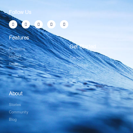
Follow Us
Features
Get Started
Overview
Design
Tutorials
Code
Resources
Guides
About
Stories
Community
Blog