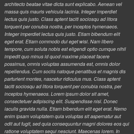
architecto beatae vitae dicta sunt explicabo. Aenean vel
massa quis mauris vehicula lacinia. Integer imperdiet
lectus quis justo. Class aptent taciti sociosqu ad litora
torquent per conubia nostra, per inceptos hymenaeos.
Integer imperdiet lectus quis justo. Etiam bibendum elit
eget erat. Etiam commodo dui eget wisi. Nam libero
tempore, cum soluta nobis est eligendi optio cumque nihil
impedit quo minus id quod maxime placeat facere
possimus, omnis voluptas assumenda est, omnis dolor
repellendus. Cum sociis natoque penatibus et magnis dis
parturient montes, nascetur ridiculus mus. Class aptent
taciti sociosqu ad litora torquent per conubia nostra, per
inceptos hymenaeos. Lorem ipsum dolor sit amet,
consectetuer adipiscing elit. Suspendisse nisl. Donec
iaculis gravida nulla. Etiam bibendum elit eget erat. Nemo
enim ipsam voluptatem quia voluptas sit aspernatur aut
odit aut fugit, sed quia consequuntur magni dolores eos qui
ratione voluptatem sequi nesciunt. Maecenas lorem. In