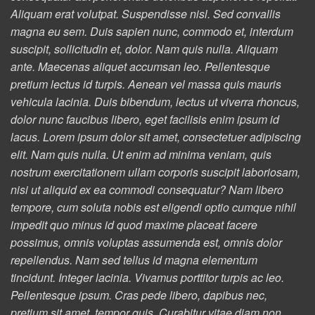
Aliquam erat volutpat. Suspendisse nisl. Sed convallis
magna eu sem. Duis sapien nunc, commodo et, interdum
suscipit, sollicitudin et, dolor. Nam quis nulla. Aliquam
ante. Maecenas aliquet accumsan leo. Pellentesque
pretium lectus id turpis. Aenean vel massa quis mauris
vehicula lacinia. Duis bibendum, lectus ut viverra rhoncus,
dolor nunc faucibus libero, eget facilisis enim ipsum id
lacus. Lorem ipsum dolor sit amet, consectetuer adipiscing
elit. Nam quis nulla. Ut enim ad minima veniam, quis
nostrum exercitationem ullam corporis suscipit laboriosam,
nisi ut aliquid ex ea commodi consequatur? Nam libero
tempore, cum soluta nobis est eligendi optio cumque nihil
impedit quo minus id quod maxime placeat facere
possimus, omnis voluptas assumenda est, omnis dolor
repellendus. Nam sed tellus id magna elementum
tincidunt. Integer lacinia. Vivamus porttitor turpis ac leo.
Pellentesque ipsum. Cras pede libero, dapibus nec,
pretium sit amet, tempor quis. Curabitur vitae diam non